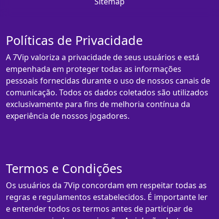
Sitemap
Políticas de Privacidade
A 7Vip valoriza a privacidade de seus usuários e está
empenhada em proteger todas as informações
pessoais fornecidas durante o uso de nossos canais de
comunicação. Todos os dados coletados são utilizados
exclusivamente para fins de melhoria contínua da
experiência de nossos jogadores.
Termos e Condições
Os usuários da 7Vip concordam em respeitar todas as
regras e regulamentos estabelecidos. É importante ler
e entender todos os termos antes de participar de