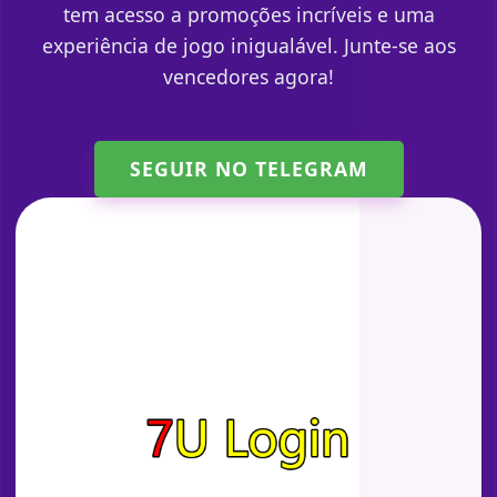
tem acesso a promoções incríveis e uma
experiência de jogo inigualável. Junte-se aos
vencedores agora!
SEGUIR NO TELEGRAM