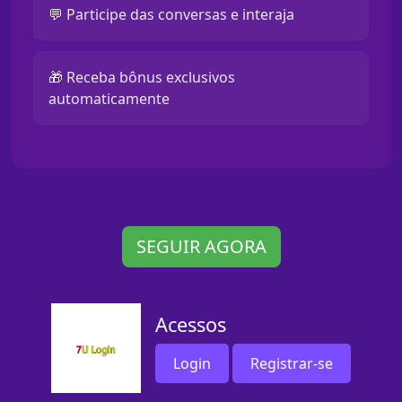
💬 Participe das conversas e interaja
🎁 Receba bônus exclusivos
automaticamente
SEGUIR AGORA
Acessos
Login
Registrar-se