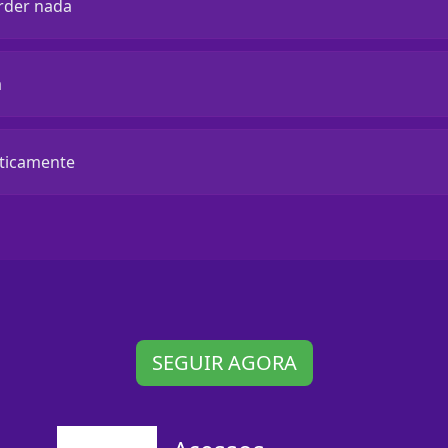
erder nada
a
aticamente
SEGUIR AGORA