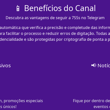
📱 Benefícios do Canal
Descubra as vantagens de seguir a 7SSs no Telegram
 automática que verifica a precisão e completude das infor
a facilitar o processo e reduzir erros de digitação. Todas
dencialidade e são protegidas por criptografia de ponta a 
sivos
📢 Notí
m, promoções especiais
Fique por dentro d
s únicos!
eventos 