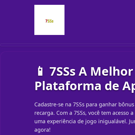
📱 7SSs A Melhor
Plataforma de A
Cadastre-se na 7SSs para ganhar bônus
recarga. Com a 7SSs, você tem acesso a
uma experiência de jogo inigualável. J
agora!