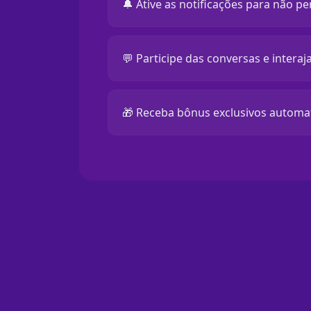
🔔 Ative as notificações para não p
💬 Participe das conversas e interaj
🎁 Receba bônus exclusivos autom