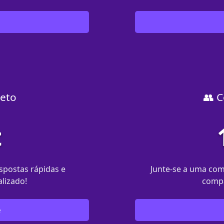
reto
👥 
t
espostas rápidas e
Junte-se a uma com
lizado!
compa
e