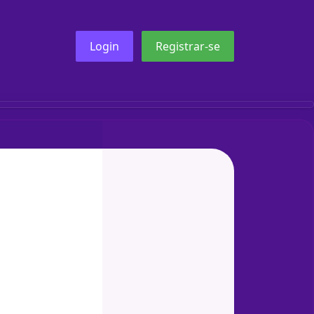
Login
Registrar-se