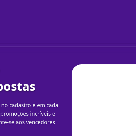
postas
 no cadastro e em cada
 promoções incríveis e
unte-se aos vencedores