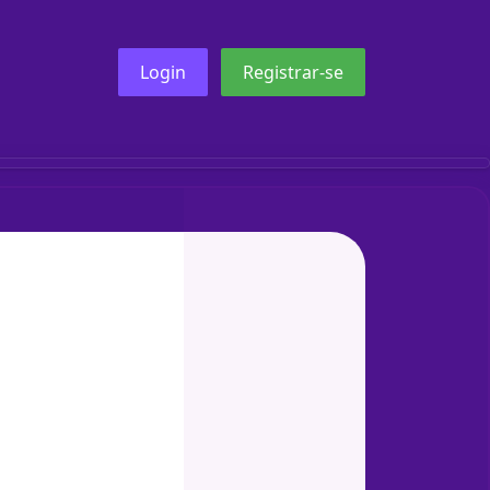
Login
Registrar-se