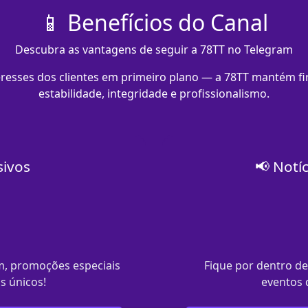
📱 Benefícios do Canal
Descubra as vantagens de seguir a 78TT no Telegram
nteresses dos clientes em primeiro plano — a 78TT mantém
estabilidade, integridade e profissionalismo.
sivos
📢 Notí
m, promoções especiais
Fique por dentro d
s únicos!
eventos 