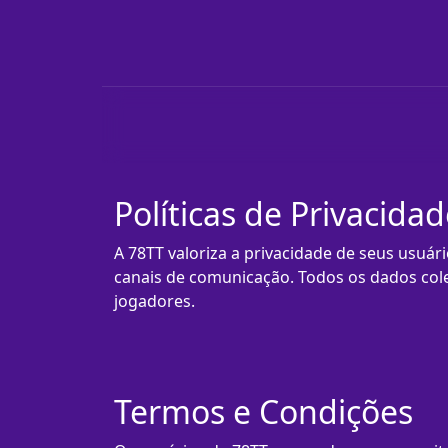
Políticas de Privacida
A 78TT valoriza a privacidade de seus usuá
canais de comunicação. Todos os dados cole
jogadores.
Termos e Condições