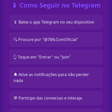
📱 Como Seguir no Telegram
📱 Baixe o app Telegram no seu dispositivo
🔍 Procure por "@78N.ComOficial"
👆 Toque em "Entrar" ou "Join"
🔔 Ative as notificações para não perder
nada
💬 Participe das conversas e interaja