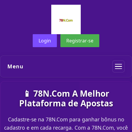
Login
Registrar-se
Menu
📱 78N.Com A Melhor
Plataforma de Apostas
Cadastre-se na 78N.Com para ganhar bônus no
cadastro e em cada recarga. Com a 78N.Com, você