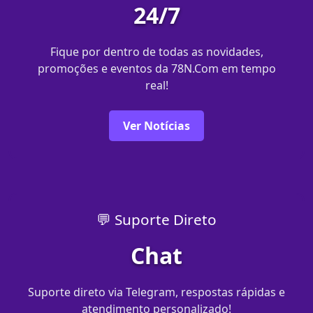
24/7
Fique por dentro de todas as novidades,
promoções e eventos da 78N.Com em tempo
real!
Ver Notícias
💬 Suporte Direto
Chat
Suporte direto via Telegram, respostas rápidas e
atendimento personalizado!