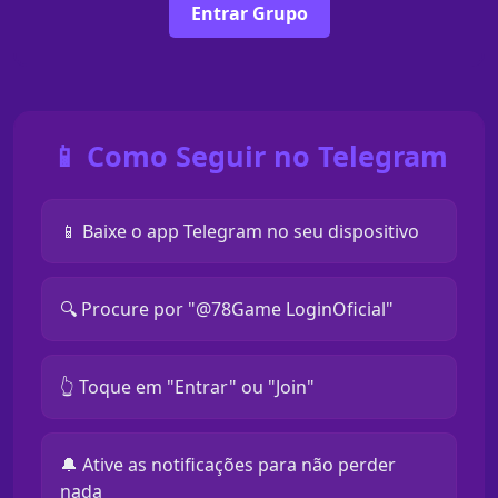
Entrar Grupo
📱 Como Seguir no Telegram
📱 Baixe o app Telegram no seu dispositivo
🔍 Procure por "@78Game LoginOficial"
👆 Toque em "Entrar" ou "Join"
🔔 Ative as notificações para não perder
nada