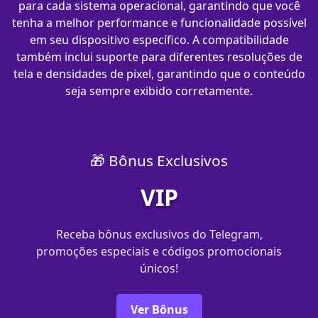
para cada sistema operacional, garantindo que você
tenha a melhor performance e funcionalidade possível
em seu dispositivo específico. A compatibilidade
também inclui suporte para diferentes resoluções de
tela e densidades de pixel, garantindo que o conteúdo
seja sempre exibido corretamente.
🎁 Bônus Exclusivos
VIP
Receba bônus exclusivos do Telegram,
promoções especiais e códigos promocionais
únicos!
Ver Bônus