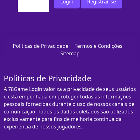
Login
Registrar-se
Políticas de Privacidade
Termos e Condições
Sitemap
Políticas de Privacidade
A 78Game Login valoriza a privacidade de seus usuários
e está empenhada em proteger todas as informações
pessoais fornecidas durante o uso de nossos canais de
comunicação. Todos os dados coletados são utilizados
exclusivamente para fins de melhoria contínua da
experiência de nossos jogadores.