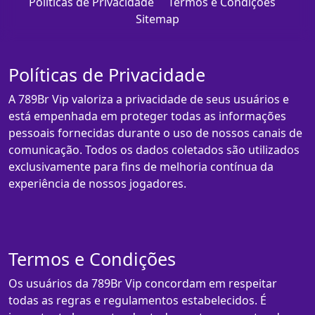
Políticas de Privacidade
Termos e Condições
Sitemap
Políticas de Privacidade
A 789Br Vip valoriza a privacidade de seus usuários e
está empenhada em proteger todas as informações
pessoais fornecidas durante o uso de nossos canais de
comunicação. Todos os dados coletados são utilizados
exclusivamente para fins de melhoria contínua da
experiência de nossos jogadores.
Termos e Condições
Os usuários da 789Br Vip concordam em respeitar
todas as regras e regulamentos estabelecidos. É