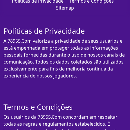
Políticas de Privacidade
Termos e Condições
Sitemap
Políticas de Privacidade
A 78955.Com valoriza a privacidade de seus usuários e
está empenhada em proteger todas as informações
pessoais fornecidas durante o uso de nossos canais de
comunicação. Todos os dados coletados são utilizados
exclusivamente para fins de melhoria contínua da
experiência de nossos jogadores.
Termos e Condições
Os usuários da 78955.Com concordam em respeitar
todas as regras e regulamentos estabelecidos. É