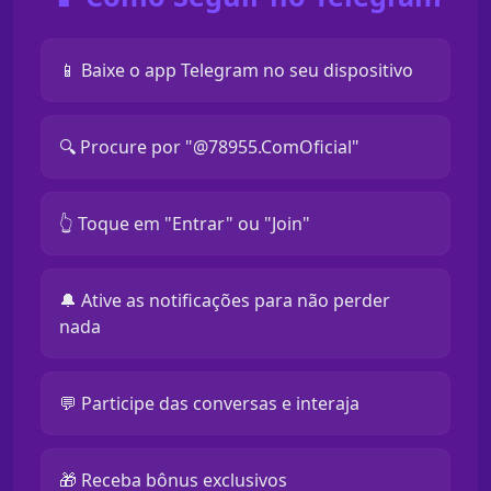
📱 Baixe o app Telegram no seu dispositivo
🔍 Procure por "@78955.ComOficial"
👆 Toque em "Entrar" ou "Join"
🔔 Ative as notificações para não perder
nada
💬 Participe das conversas e interaja
🎁 Receba bônus exclusivos