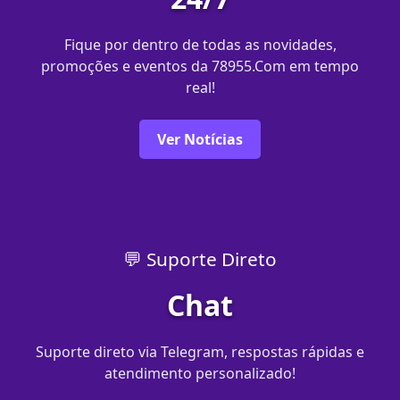
Fique por dentro de todas as novidades,
promoções e eventos da 78955.Com em tempo
real!
Ver Notícias
💬 Suporte Direto
Chat
Suporte direto via Telegram, respostas rápidas e
atendimento personalizado!