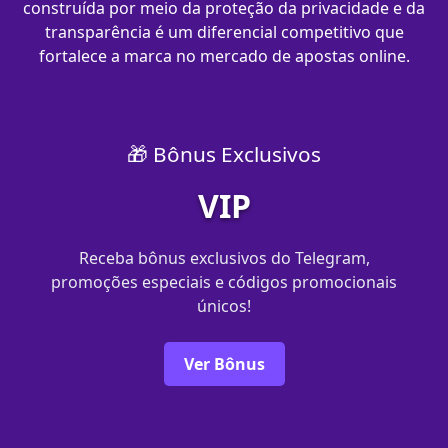
construída por meio da proteção da privacidade e da
transparência é um diferencial competitivo que
fortalece a marca no mercado de apostas online.
🎁 Bônus Exclusivos
VIP
Receba bônus exclusivos do Telegram,
promoções especiais e códigos promocionais
únicos!
Ver Bônus