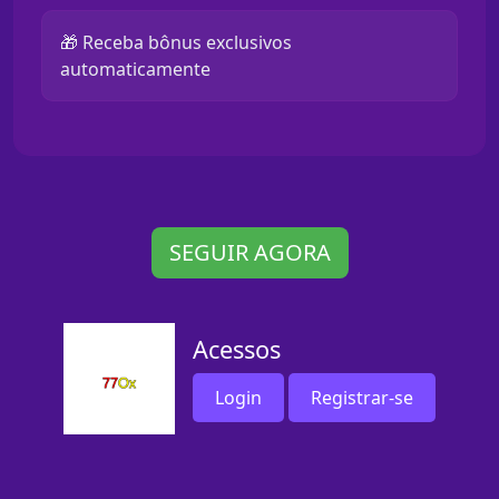
🎁 Receba bônus exclusivos
automaticamente
SEGUIR AGORA
Acessos
Login
Registrar-se