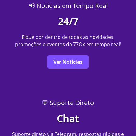
📢 Notícias em Tempo Real
24/7
Fique por dentro de todas as novidades,
promoções e eventos da 77Ox em tempo real!
Ver Notícias
💬 Suporte Direto
Chat
Suporte direto via Telegram, respostas rápidas e