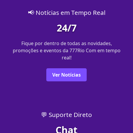
📢 Notícias em Tempo Real
24/7
Fique por dentro de todas as novidades,
promoções e eventos da 777Rio Com em tempo
real!
Ver Notícias
💬 Suporte Direto
Chat