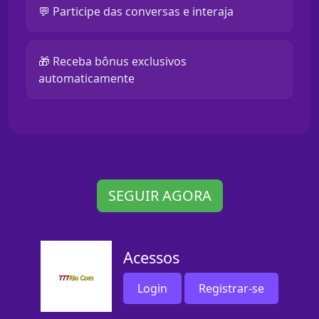
💬 Participe das conversas e interaja
🎁 Receba bônus exclusivos
automaticamente
SEGUIR AGORA
Acessos
Login
Registrar-se