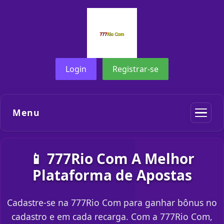
Login
Registrar-se
Menu
📱 777Rio Com A Melhor
Plataforma de Apostas
Cadastre-se na 777Rio Com para ganhar bônus no
cadastro e em cada recarga. Com a 777Rio Com,