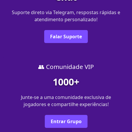
Suporte direto via Telegram, respostas rápidas e
atendimento personalizado!
Falar Suporte
👥 Comunidade VIP
1000+
Junte-se a uma comunidade exclusiva de
jogadores e compartilhe experiências!
Entrar Grupo