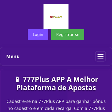
Login
Registrar-se
Menu
📱 777Plus APP A Melhor
Plataforma de Apostas
Cadastre-se na 777Plus APP para ganhar bônus
no cadastro e em cada recarga. Com a 777Plus