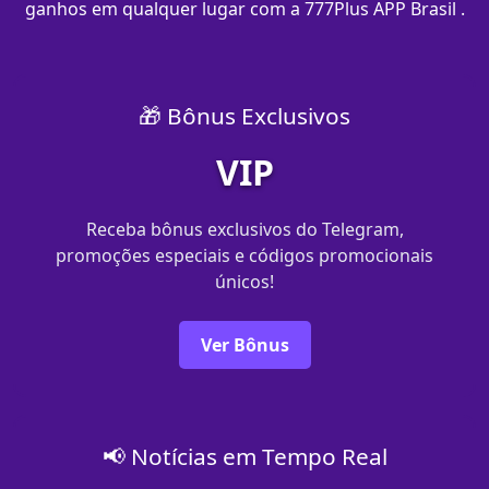
ganhos em qualquer lugar com a 777Plus APP Brasil .
🎁 Bônus Exclusivos
VIP
Receba bônus exclusivos do Telegram,
promoções especiais e códigos promocionais
únicos!
Ver Bônus
📢 Notícias em Tempo Real