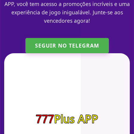
APP, você tem acesso a promoções incríveis e uma
experiência de jogo inigualável. Junte-se aos
vencedores agora!
SEGUIR NO TELEGRAM