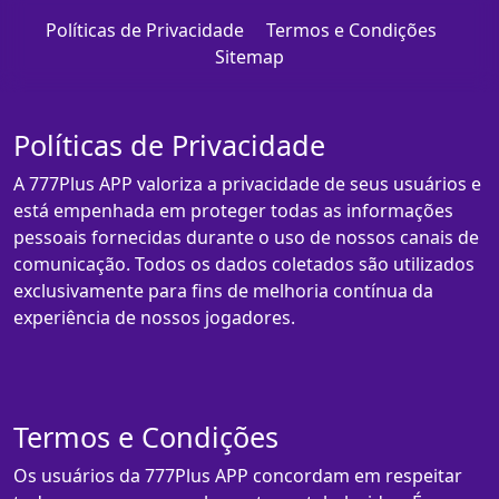
Políticas de Privacidade
Termos e Condições
Sitemap
Políticas de Privacidade
A 777Plus APP valoriza a privacidade de seus usuários e
está empenhada em proteger todas as informações
pessoais fornecidas durante o uso de nossos canais de
comunicação. Todos os dados coletados são utilizados
exclusivamente para fins de melhoria contínua da
experiência de nossos jogadores.
Termos e Condições
Os usuários da 777Plus APP concordam em respeitar