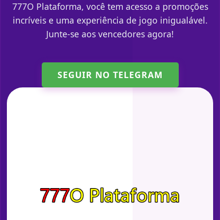
777O Plataforma, você tem acesso a promoções
incríveis e uma experiência de jogo inigualável.
Junte-se aos vencedores agora!
SEGUIR NO TELEGRAM