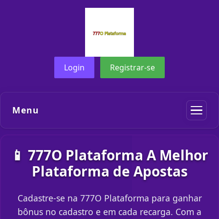
Login
Registrar-se
Menu
📱 777O Plataforma A Melhor
Plataforma de Apostas
Cadastre-se na 777O Plataforma para ganhar
bônus no cadastro e em cada recarga. Com a