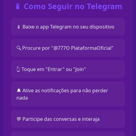
📱 Como Seguir no Telegram
📱 Baixe o app Telegram no seu dispositivo
🔍 Procure por "@777O PlataformaOficial"
👆 Toque em "Entrar" ou "Join"
🔔 Ative as notificações para não perder
nada
💬 Participe das conversas e interaja