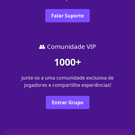
Falar Suporte
👥 Comunidade VIP
1000+
Junte-se a uma comunidade exclusiva de
jogadores e compartilhe experiências!
Entrar Grupo