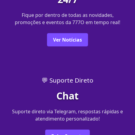
Fique por dentro de todas as novidades,
promoções e eventos da 777O em tempo real!
Ver Notícias
💬 Suporte Direto
Chat
Suporte direto via Telegram, respostas rápidas e
atendimento personalizado!