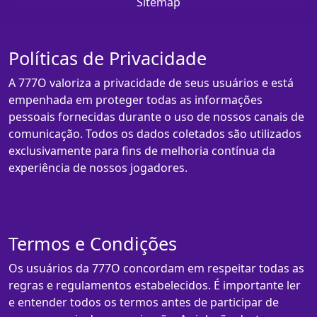
Sitemap
Políticas de Privacidade
A 777O valoriza a privacidade de seus usuários e está
empenhada em proteger todas as informações
pessoais fornecidas durante o uso de nossos canais de
comunicação. Todos os dados coletados são utilizados
exclusivamente para fins de melhoria contínua da
experiência de nossos jogadores.
Termos e Condições
Os usuários da 777O concordam em respeitar todas as
regras e regulamentos estabelecidos. É importante ler
e entender todos os termos antes de participar de