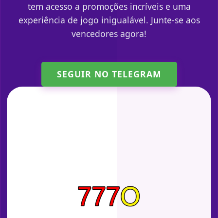
tem acesso a promoções incríveis e uma
experiência de jogo inigualável. Junte-se aos
vencedores agora!
SEGUIR NO TELEGRAM