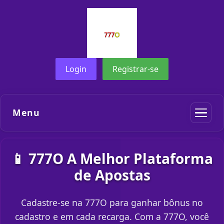
Login
Registrar-se
Menu
📱 777O A Melhor Plataforma
de Apostas
Cadastre-se na 777O para ganhar bônus no
cadastro e em cada recarga. Com a 777O, você