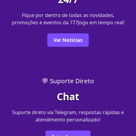
Fique por dentro de todas as novidades,
promoções e eventos da 777Jogo em tempo real!
Ver Notícias
💬 Suporte Direto
Chat
Suporte direto via Telegram, respostas rápidas e
atendimento personalizado!