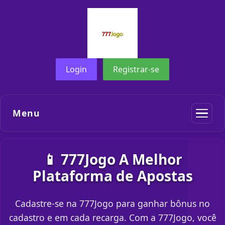
Login
Registrar-se
Menu
📱 777Jogo A Melhor
Plataforma de Apostas
Cadastre-se na 777Jogo para ganhar bônus no
cadastro e em cada recarga. Com a 777Jogo, você