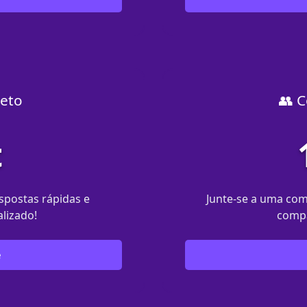
reto
👥 
t
espostas rápidas e
Junte-se a uma com
lizado!
compa
e