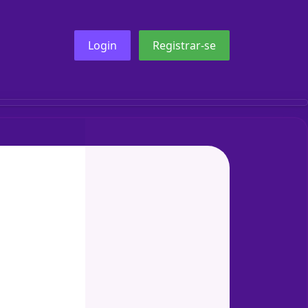
Login
Registrar-se