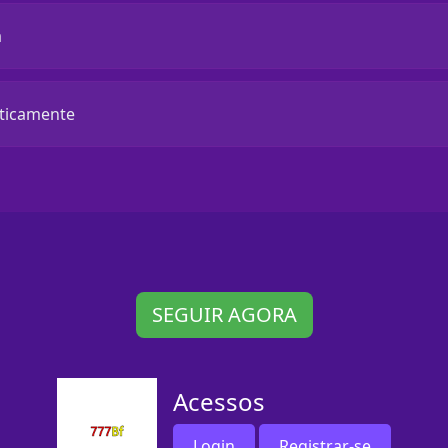
a
aticamente
SEGUIR AGORA
Acessos
Login
Registrar-se