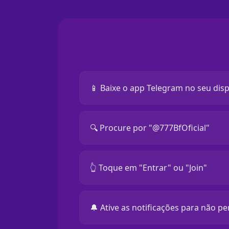
📱 Baixe o app Telegram no seu disp
🔍 Procure por "@777BfOficial"
👆 Toque em "Entrar" ou "Join"
🔔 Ative as notificações para não p