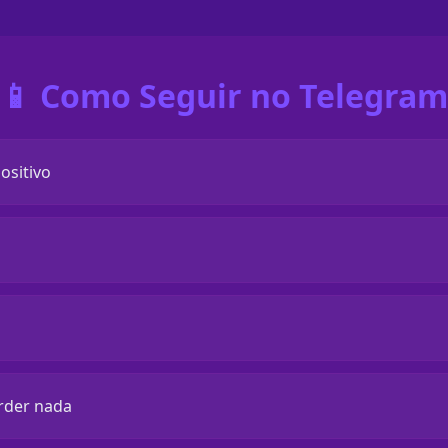
📱 Como Seguir no Telegram
ositivo
erder nada