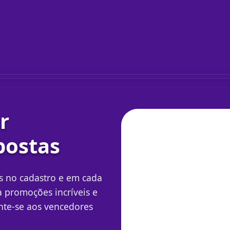
r
postas
s no cadastro e em cada
a promoções incríveis e
unte-se aos vencedores