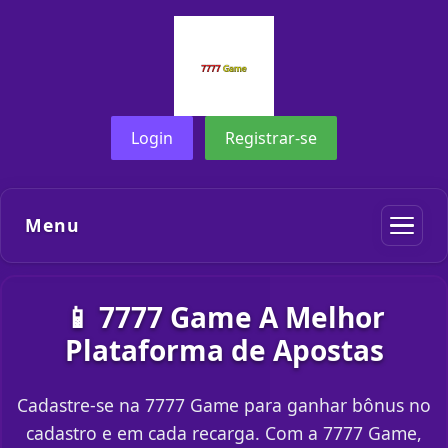
Login
Registrar-se
Menu
📱 7777 Game A Melhor
Plataforma de Apostas
Cadastre-se na 7777 Game para ganhar bônus no
cadastro e em cada recarga. Com a 7777 Game,