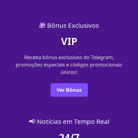
🎁 Bônus Exclusivos
VIP
Receba bônus exclusivos do Telegram,
promoções especiais e códigos promocionais
únicos!
Ver Bônus
📢 Notícias em Tempo Real
24/7