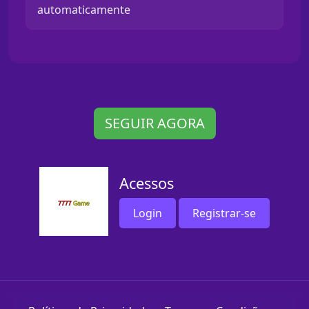
automaticamente
SEGUIR AGORA
Acessos
Login
Registrar-se