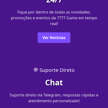
Fique por dentro de todas as novidades,
promoções e eventos da 7777 Game em tempo
real!
Ver Notícias
💬 Suporte Direto
Chat
Suporte direto via Telegram, respostas rápidas e
atendimento personalizado!