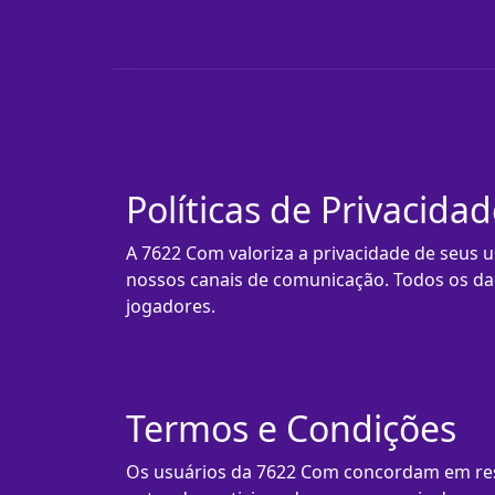
Políticas de Privacida
A 7622 Com valoriza a privacidade de seus
nossos canais de comunicação. Todos os dad
jogadores.
Termos e Condições
Os usuários da 7622 Com concordam em resp