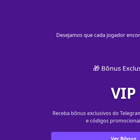
Desejamos que cada jogador encont
🎁 Bônus Exclu
VIP
Receba bônus exclusivos do Telegra
e códigos promocionai
Ver Bônus