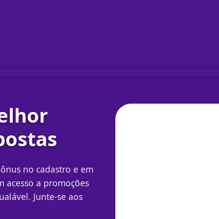
elhor
postas
bônus no cadastro e em
em acesso a promoções
ualável. Junte-se aos