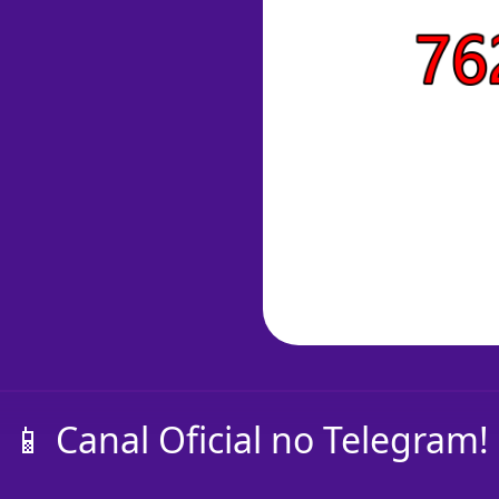
📱 Canal Oficial no Telegram!