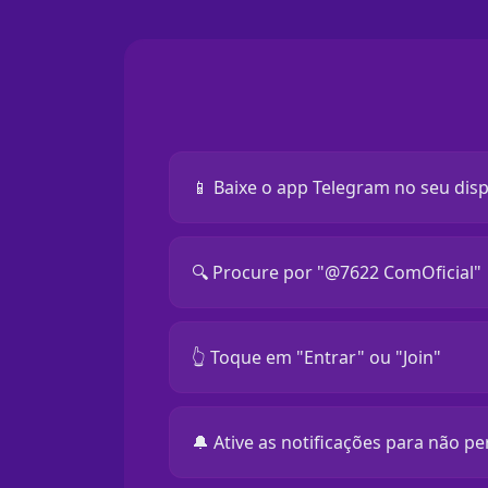
📱 Baixe o app Telegram no seu disp
🔍 Procure por "@7622 ComOficial"
👆 Toque em "Entrar" ou "Join"
🔔 Ative as notificações para não p