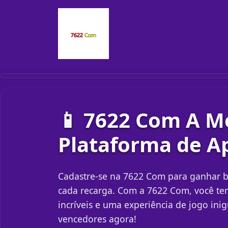
📱 7622 Com A M
Plataforma de A
Cadastre-se na 7622 Com para ganhar 
cada recarga. Com a 7622 Com, você t
incríveis e uma experiência de jogo inig
vencedores agora!