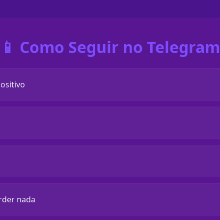
📱 Como Seguir no Telegram
ositivo
erder nada