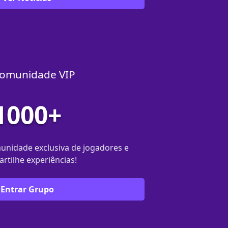
Comunidade VIP
1000+
unidade exclusiva de jogadores e
rtilhe experiências!
Entrar Grupo