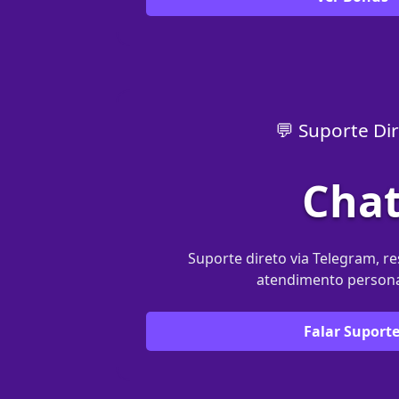
💬 Suporte Di
Cha
Suporte direto via Telegram, r
atendimento persona
Falar Suport