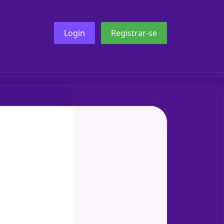
Login
Registrar-se