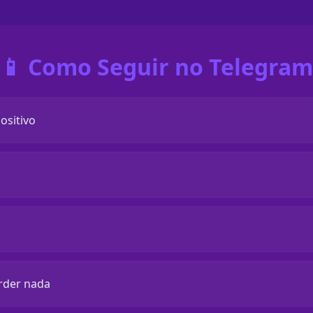
📱 Como Seguir no Telegram
ositivo
erder nada