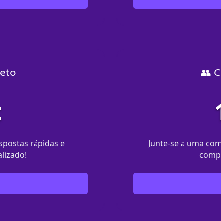
reto
👥 
t
espostas rápidas e
Junte-se a uma com
lizado!
compa
e