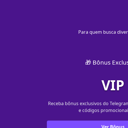
Para quem busca divers
🎁 Bônus Exclu
VIP
Receba bônus exclusivos do Telegra
e códigos promocionai
Ver Bônus