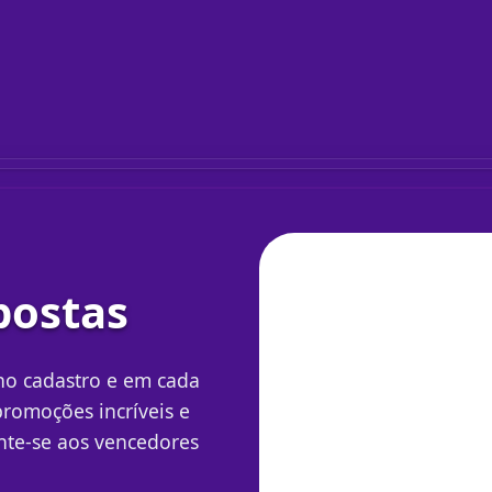
postas
no cadastro e em cada
promoções incríveis e
unte-se aos vencedores