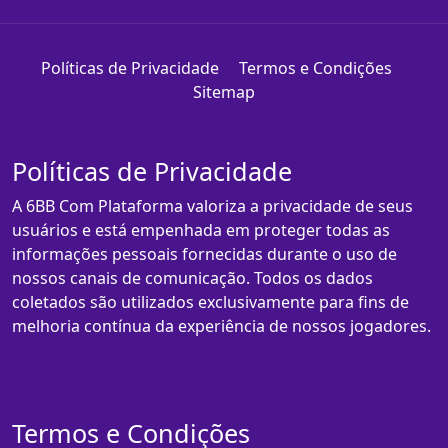
Políticas de Privacidade
Termos e Condições
Sitemap
Políticas de Privacidade
A 6BB Com Plataforma valoriza a privacidade de seus
usuários e está empenhada em proteger todas as
informações pessoais fornecidas durante o uso de
nossos canais de comunicação. Todos os dados
coletados são utilizados exclusivamente para fins de
melhoria contínua da experiência de nossos jogadores.
Termos e Condições