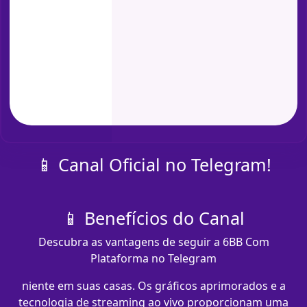
📱 Canal Oficial no Telegram!
📱 Benefícios do Canal
Descubra as vantagens de seguir a 6BB Com
Plataforma no Telegram
niente em suas casas. Os gráficos aprimorados e a
tecnologia de streaming ao vivo proporcionam uma