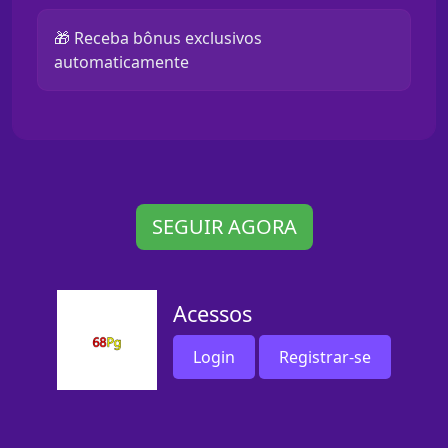
🎁 Receba bônus exclusivos
automaticamente
SEGUIR AGORA
Acessos
Login
Registrar-se