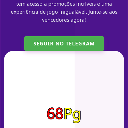
tem acesso a promoções incríveis e uma
experiência de jogo inigualável. Junte-se aos
vencedores agora!
SEGUIR NO TELEGRAM