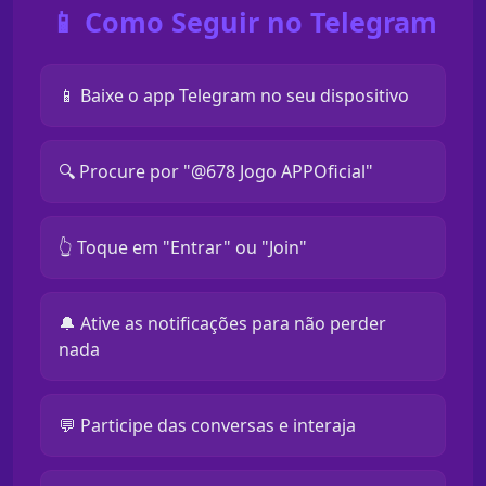
📱 Como Seguir no Telegram
📱 Baixe o app Telegram no seu dispositivo
🔍 Procure por "@678 Jogo APPOficial"
👆 Toque em "Entrar" ou "Join"
🔔 Ative as notificações para não perder
nada
💬 Participe das conversas e interaja