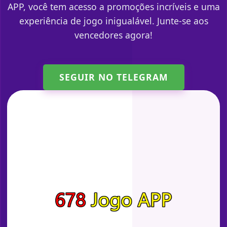
APP, você tem acesso a promoções incríveis e uma
experiência de jogo inigualável. Junte-se aos
vencedores agora!
SEGUIR NO TELEGRAM