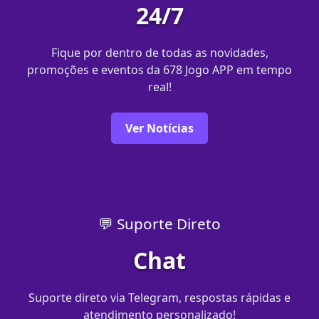
24/7
Fique por dentro de todas as novidades,
promoções e eventos da 678 Jogo APP em tempo
real!
Ver Notícias
💬 Suporte Direto
Chat
Suporte direto via Telegram, respostas rápidas e
atendimento personalizado!