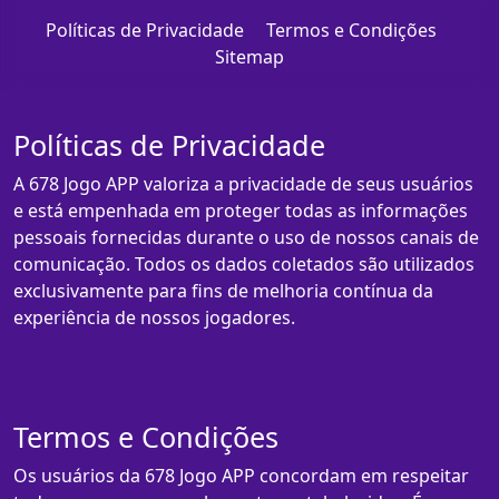
Políticas de Privacidade
Termos e Condições
Sitemap
Políticas de Privacidade
A 678 Jogo APP valoriza a privacidade de seus usuários
e está empenhada em proteger todas as informações
pessoais fornecidas durante o uso de nossos canais de
comunicação. Todos os dados coletados são utilizados
exclusivamente para fins de melhoria contínua da
experiência de nossos jogadores.
Termos e Condições
Os usuários da 678 Jogo APP concordam em respeitar