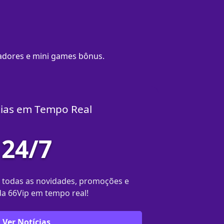
cadores e mini games bônus.
cias em Tempo Real
24/7
e todas as novidades, promoções e
da 66Vip em tempo real!
Ver Notícias