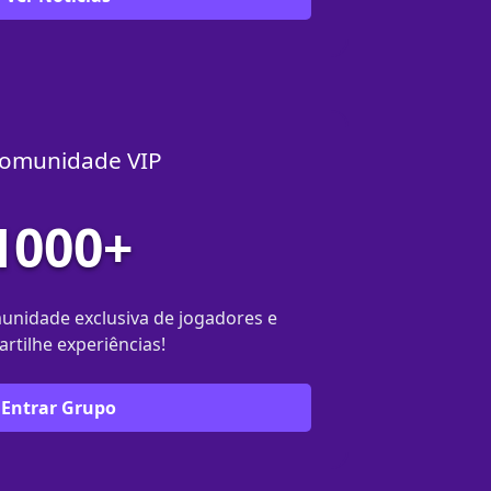
Comunidade VIP
1000+
unidade exclusiva de jogadores e
rtilhe experiências!
Entrar Grupo