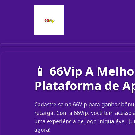
📱 66Vip A Melho
Plataforma de A
Cadastre-se na 66Vip para ganhar bônu
recarga. Com a 66Vip, você tem acesso 
uma experiência de jogo inigualável. J
agora!