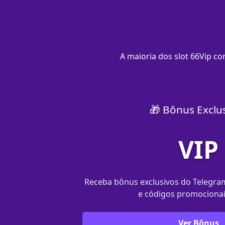
A maioria dos slot 66Vip c
🎁 Bônus Exclu
VIP
Receba bônus exclusivos do Telegra
e códigos promocionai
Ver Bônus