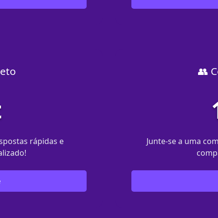
reto
👥 
t
espostas rápidas e
Junte-se a uma com
lizado!
compa
e