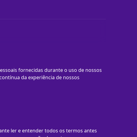
pessoais fornecidas durante o uso de nossos
 contínua da experiência de nossos
ante ler e entender todos os termos antes