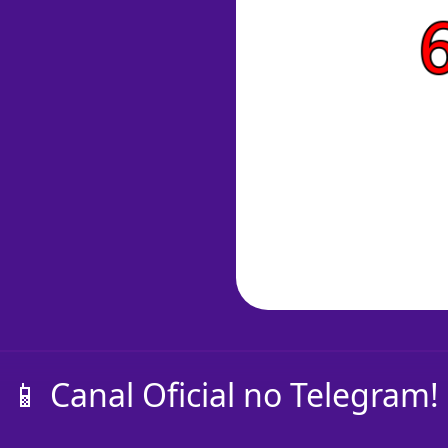
📱 Canal Oficial no Telegram!