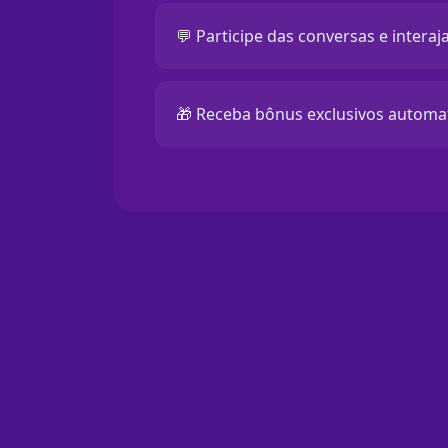
💬 Participe das conversas e interaj
🎁 Receba bônus exclusivos autom