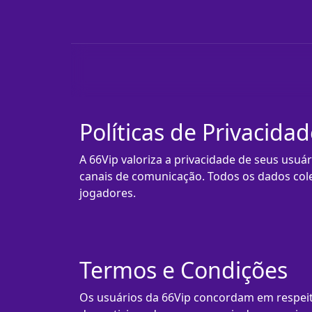
Políticas de Privacida
A 66Vip valoriza a privacidade de seus usu
canais de comunicação. Todos os dados cole
jogadores.
Termos e Condições
Os usuários da 66Vip concordam em respeita