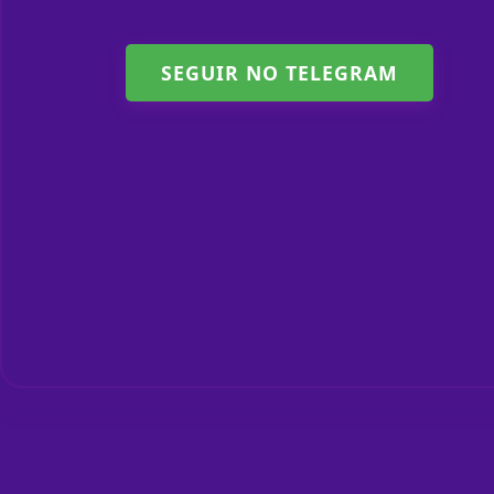
SEGUIR NO TELEGRAM