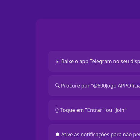
📱 Baixe o app Telegram no seu disp
🔍 Procure por "@600Jogo APPOficia
👆 Toque em "Entrar" ou "Join"
🔔 Ative as notificações para não p