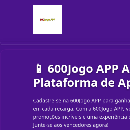
📱 600Jogo APP 
Plataforma de A
Cadastre-se na 600Jogo APP para ganha
em cada recarga. Com a 600Jogo APP, v
promoções incríveis e uma experiência d
Junte-se aos vencedores agora!