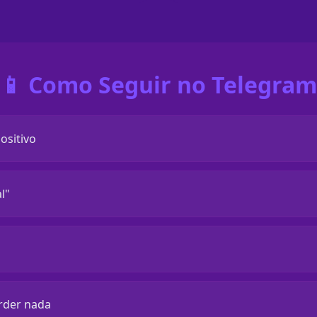
📱 Como Seguir no Telegram
ositivo
l"
erder nada