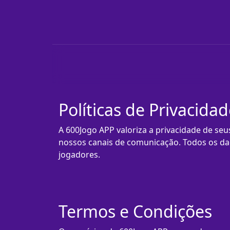
Políticas de Privacida
A 600Jogo APP valoriza a privacidade de se
nossos canais de comunicação. Todos os dad
jogadores.
Termos e Condições