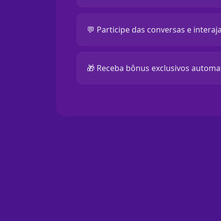
💬 Participe das conversas e interaj
🎁 Receba bônus exclusivos autom