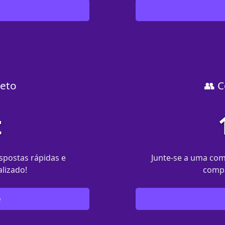
reto
👥 
t
espostas rápidas e
Junte-se a uma com
lizado!
compa
e