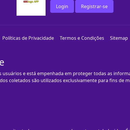
Login
Registrar-se
Políticas de Privacidade
Termos e Condições
Sitemap
de
us usuários e está empenhada em proteger todas as inform
os coletados são utilizados exclusivamente para fins de m