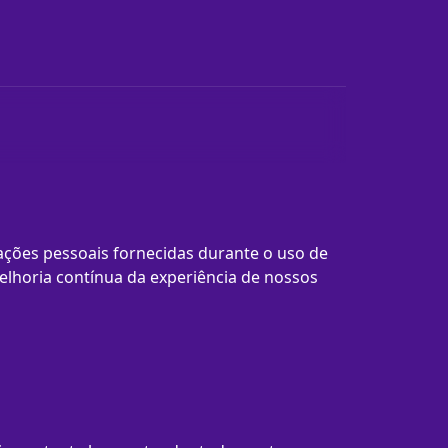
ações pessoais fornecidas durante o uso de
elhoria contínua da experiência de nossos