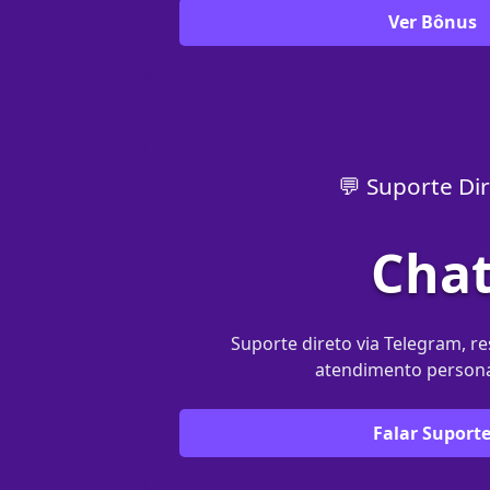
Ver Bônus
💬 Suporte Di
Cha
Suporte direto via Telegram, r
atendimento persona
Falar Suport