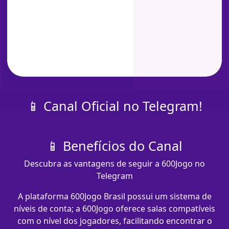
📱 Canal Oficial no Telegram!
📱 Benefícios do Canal
Descubra as vantagens de seguir a 600Jogo no
Telegram
A plataforma 600Jogo Brasil possui um sistema de
níveis de conta; a 600Jogo oferece salas compatíveis
com o nível dos jogadores, facilitando encontrar o