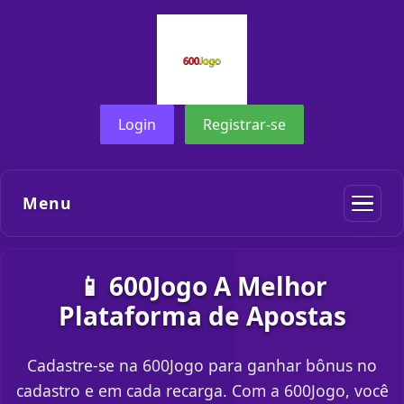
Login
Registrar-se
Menu
📱 600Jogo A Melhor
Plataforma de Apostas
Cadastre-se na 600Jogo para ganhar bônus no
cadastro e em cada recarga. Com a 600Jogo, você