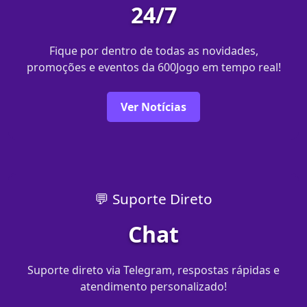
24/7
Fique por dentro de todas as novidades,
promoções e eventos da 600Jogo em tempo real!
Ver Notícias
💬 Suporte Direto
Chat
Suporte direto via Telegram, respostas rápidas e
atendimento personalizado!