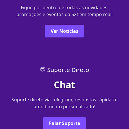
Fique por dentro de todas as novidades,
promoções e eventos da 5Xt em tempo real!
Ver Notícias
💬 Suporte Direto
Chat
Suporte direto via Telegram, respostas rápidas e
atendimento personalizado!
Falar Suporte