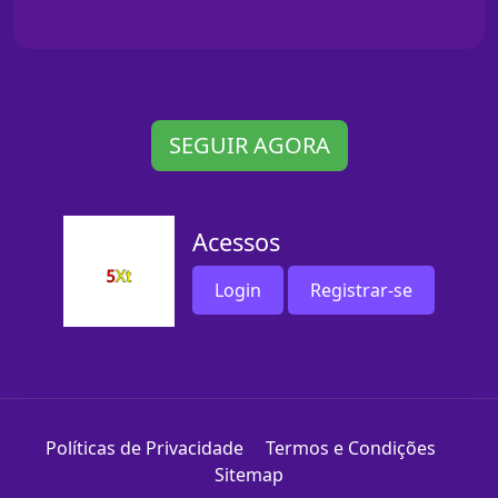
SEGUIR AGORA
Acessos
Login
Registrar-se
Políticas de Privacidade
Termos e Condições
Sitemap