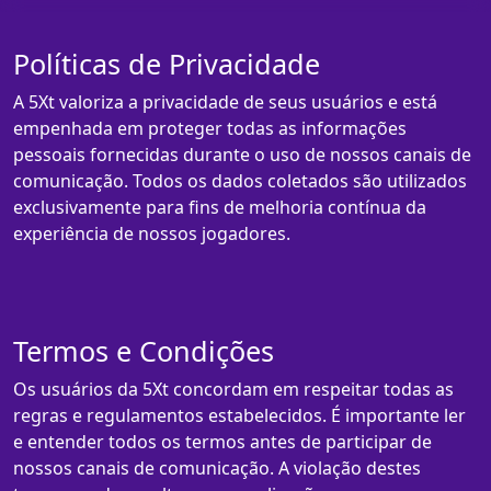
Políticas de Privacidade
A 5Xt valoriza a privacidade de seus usuários e está
empenhada em proteger todas as informações
pessoais fornecidas durante o uso de nossos canais de
comunicação. Todos os dados coletados são utilizados
exclusivamente para fins de melhoria contínua da
experiência de nossos jogadores.
Termos e Condições
Os usuários da 5Xt concordam em respeitar todas as
regras e regulamentos estabelecidos. É importante ler
e entender todos os termos antes de participar de
nossos canais de comunicação. A violação destes