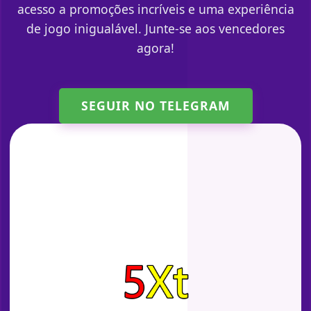
acesso a promoções incríveis e uma experiência
de jogo inigualável. Junte-se aos vencedores
agora!
SEGUIR NO TELEGRAM