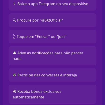
📱 Baixe o app Telegram no seu dispositivo
🔍 Procure por "@5XtOficial"
👆 Toque em "Entrar" ou "Join"
🔔 Ative as notificações para não perder
nada
💬 Participe das conversas e interaja
🎁 Receba bônus exclusivos
automaticamente