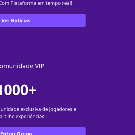
Com Plataforma em tempo real!
Ver Notícias
Comunidade VIP
1000+
unidade exclusiva de jogadores e
rtilhe experiências!
Entrar Grupo