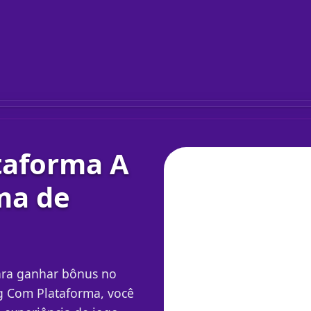
taforma A
ma de
ara ganhar bônus no
g Com Plataforma, você