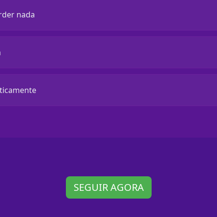
erder nada
a
aticamente
SEGUIR AGORA