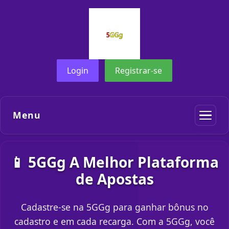
Login
Registrar-se
Menu
📱 5GGg A Melhor Plataforma
de Apostas
Cadastre-se na 5GGg para ganhar bônus no
cadastro e em cada recarga. Com a 5GGg, você