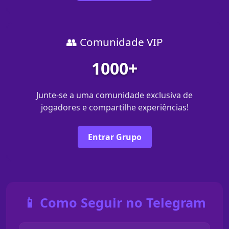
👥 Comunidade VIP
1000+
Junte-se a uma comunidade exclusiva de
jogadores e compartilhe experiências!
Entrar Grupo
📱 Como Seguir no Telegram