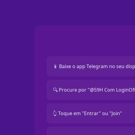
📱 Baixe o app Telegram no seu disp
🔍 Procure por "@59H Com LoginOfi
👆 Toque em "Entrar" ou "Join"