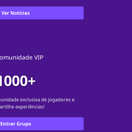
Ver Notícias
Comunidade VIP
1000+
unidade exclusiva de jogadores e
rtilhe experiências!
Entrar Grupo