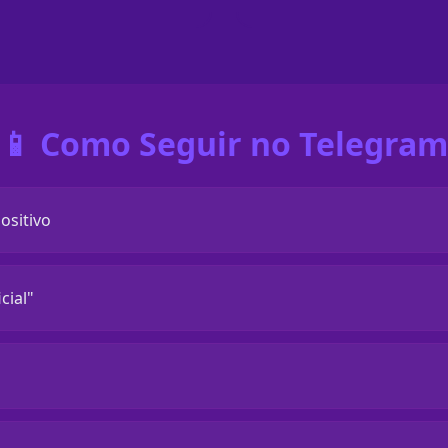
📱 Como Seguir no Telegram
ositivo
cial"