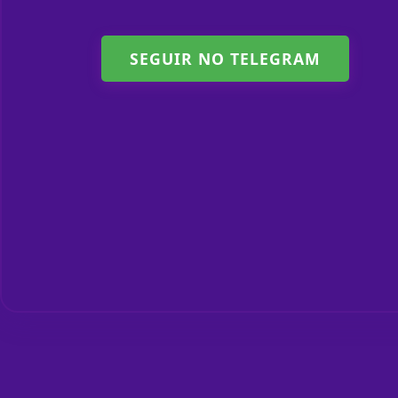
SEGUIR NO TELEGRAM