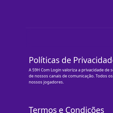
Políticas de Privacida
A 59H Com Login valoriza a privacidade de
de nossos canais de comunicação. Todos os 
nossos jogadores.
Termos e Condições