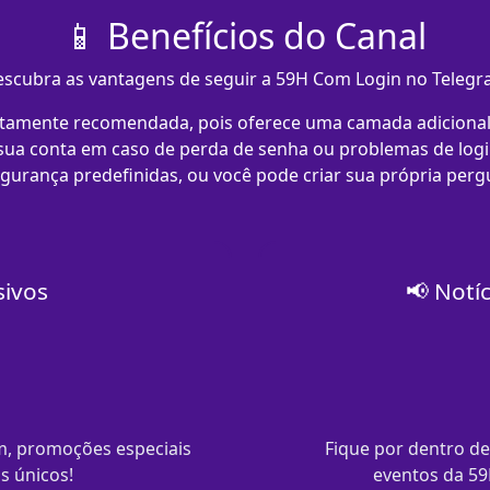
📱 Benefícios do Canal
scubra as vantagens de seguir a 59H Com Login no Teleg
ltamente recomendada, pois oferece uma camada adicional 
à sua conta em caso de perda de senha ou problemas de log
gurança predefinidas, ou você pode criar sua própria perg
sivos
📢 Notí
m, promoções especiais
Fique por dentro d
s únicos!
eventos da 59