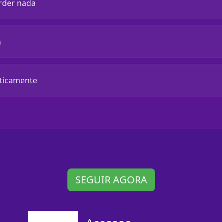
erder nada
a
aticamente
SEGUIR AGORA