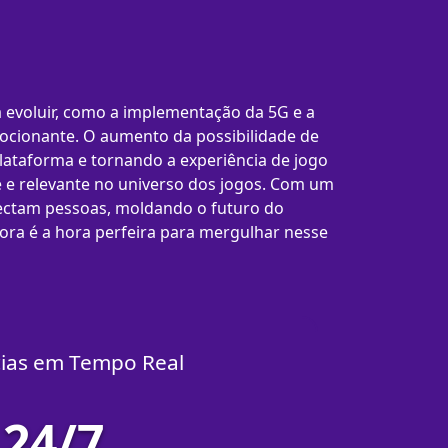
 evoluir, como a implementação da 5G e a
mocionante. O aumento da possibilidade de
lataforma e tornando a experiência de jogo
 e relevante no universo dos jogos. Com um
ectam pessoas, moldando o futuro do
gora é a hora perfeira para mergulhar nesse
cias em Tempo Real
24/7