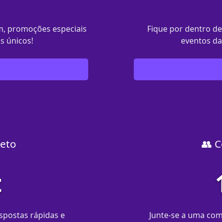
m, promoções especiais
Fique por dentro d
s únicos!
eventos da
reto
👥 
t
espostas rápidas e
Junte-se a uma com