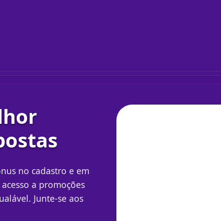
lhor
postas
ônus no cadastro e em
m acesso a promoções
ualável. Junte-se aos