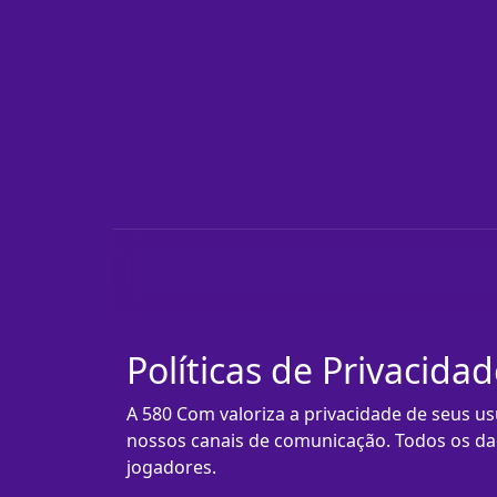
Políticas de Privacida
A 580 Com valoriza a privacidade de seus u
nossos canais de comunicação. Todos os dad
jogadores.