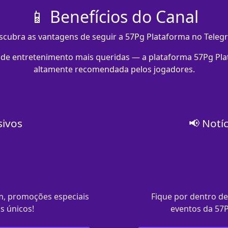
📱 Benefícios do Canal
scubra as vantagens de seguir a 57Pg Plataforma no Teleg
de entretenimento mais queridas — a plataforma 57Pg Pla
altamente recomendada pelos jogadores.
sivos
📢 Notí
m, promoções especiais
Fique por dentro d
s únicos!
eventos da 57