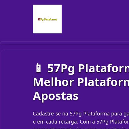
📱 57Pg Platafor
Melhor Platafor
Apostas
Cadastre-se na 57Pg Plataforma para g
e em cada recarga. Com a 57Pg Platafo