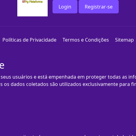
Login
Registrar-se
Políticas de Privacidade
Termos e Condições
Sitemap
de
e seus usuários e está empenhada em proteger todas as in
 os dados coletados são utilizados exclusivamente para fi