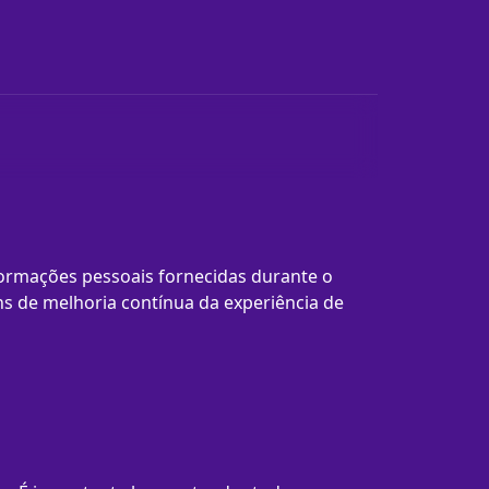
formações pessoais fornecidas durante o
ns de melhoria contínua da experiência de