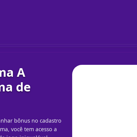
ma A
ma de
anhar bônus no cadastro
rma, você tem acesso a