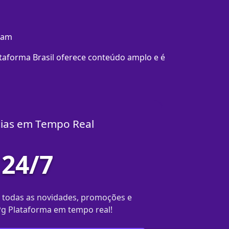
ram
taforma Brasil oferece conteúdo amplo e é
cias em Tempo Real
24/7
e todas as novidades, promoções e
Pg Plataforma em tempo real!