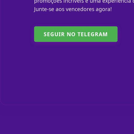
promoções incríveis e uma experiência d
Junte-se aos vencedores agora!
SEGUIR NO TELEGRAM