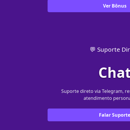
Ver Bônus
💬 Suporte Di
Cha
Suporte direto via Telegram, r
atendimento persona
Falar Suport