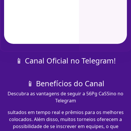
📱 Canal Oficial no Telegram!
📱 Benefícios do Canal
Descubra as vantagens de seguir a 56Pg CaSSino no
Telegram
sultados em tempo real e prêmios para os melhores
colocados. Além disso, muitos torneios oferecem a
possibilidade de se inscrever em equipes, o que