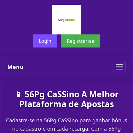
Login
Registrar-se
Menu
📱 56Pg CaSSino A Melhor
Plataforma de Apostas
Cadastre-se na 56Pg CaSSino para ganhar bônus
no cadastro e em cada recarga. Com a 56Pg