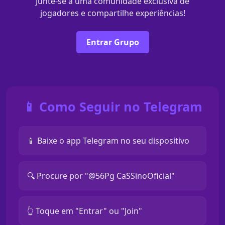
Junte-se a uma comunidade exclusiva de
jogadores e compartilhe experiências!
Entrar Grupo
📱 Como Seguir no Telegram
📱 Baixe o app Telegram no seu dispositivo
🔍 Procure por "@56Pg CaSSinoOficial"
👆 Toque em "Entrar" ou "Join"