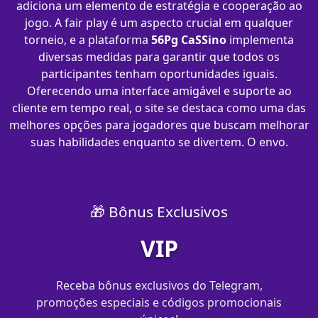
adiciona um elemento de estratégia e cooperação ao
jogo. A fair play é um aspecto crucial em qualquer
torneio, e a plataforma
56Pg CaSSino
implementa
diversas medidas para garantir que todos os
participantes tenham oportunidades iguais.
Oferecendo uma interface amigável e suporte ao
cliente em tempo real, o site se destaca como uma das
melhores opções para jogadores que buscam melhorar
suas habilidades enquanto se divertem. O envo.
🎁 Bônus Exclusivos
VIP
Receba bônus exclusivos do Telegram,
promoções especiais e códigos promocionais