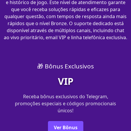
e histórico de jogo. Este nível de atendimento garante
que você receba soluções rápidas e eficazes para
qualquer questão, com tempos de resposta ainda mais
rápidos que o nível Bronze. O suporte dedicado está
disponível através de múltiplos canais, incluindo chat
ao vivo prioritário, email VIP e linha telefônica exclusiva.
🎁 Bônus Exclusivos
VIP
Receba bônus exclusivos do Telegram,
promoções especiais e códigos promocionais
únicos!
Ver Bônus