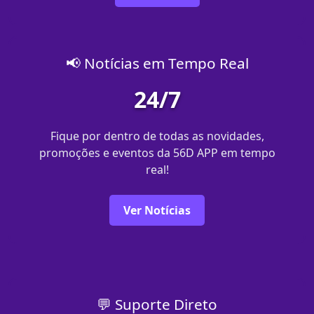
📢 Notícias em Tempo Real
24/7
Fique por dentro de todas as novidades,
promoções e eventos da 56D APP em tempo
real!
Ver Notícias
💬 Suporte Direto