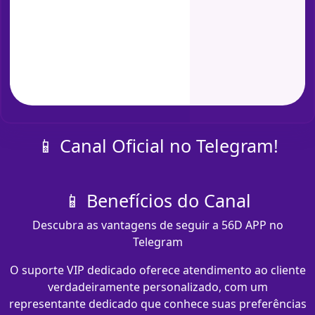
📱 Canal Oficial no Telegram!
📱 Benefícios do Canal
Descubra as vantagens de seguir a 56D APP no
Telegram
O suporte VIP dedicado oferece atendimento ao cliente
verdadeiramente personalizado, com um
representante dedicado que conhece suas preferências