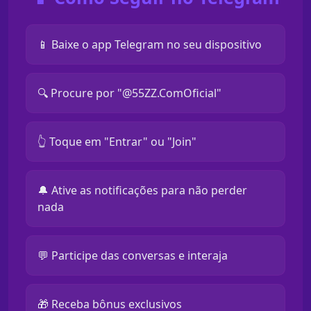
📱 Baixe o app Telegram no seu dispositivo
🔍 Procure por "@55ZZ.ComOficial"
👆 Toque em "Entrar" ou "Join"
🔔 Ative as notificações para não perder
nada
💬 Participe das conversas e interaja
🎁 Receba bônus exclusivos