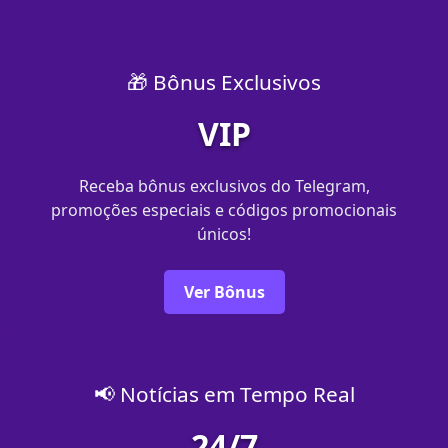
🎁 Bônus Exclusivos
VIP
Receba bônus exclusivos do Telegram,
promoções especiais e códigos promocionais
únicos!
Ver Bônus
📢 Notícias em Tempo Real
24/7