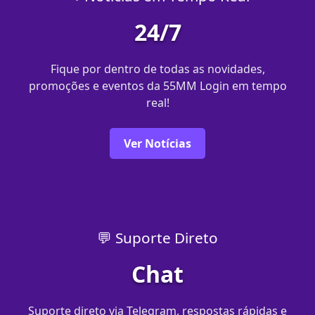
24/7
Fique por dentro de todas as novidades,
promoções e eventos da 55MM Login em tempo
real!
Ver Notícias
💬 Suporte Direto
Chat
Suporte direto via Telegram, respostas rápidas e