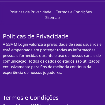
Políticas de Privacidade
Termos e Condições
Sitemap
Políticas de Privacidade
A 55MM Login valoriza a privacidade de seus usuários e
está empenhada em proteger todas as informações
pessoais fornecidas durante o uso de nossos canais de
comunicação. Todos os dados coletados são utilizados
exclusivamente para fins de melhoria contínua da
experiência de nossos jogadores.
Termos e Condições