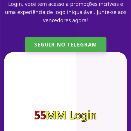
Login, você tem acesso a promoções incríveis e
uma experiência de jogo inigualável. Junte-se aos
vencedores agora!
SEGUIR NO TELEGRAM