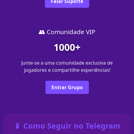
Falar Suporte
👥 Comunidade VIP
1000+
Junte-se a uma comunidade exclusiva de
jogadores e compartilhe experiências!
Entrar Grupo
📱 Como Seguir no Telegram