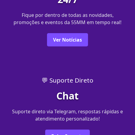
Fique por dentro de todas as novidades,
promoções e eventos da 55MM em tempo real!
Ver Notícias
💬 Suporte Direto
Chat
Suporte direto via Telegram, respostas rápidas e
atendimento personalizado!