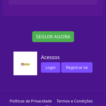
SEGUIR AGORA
Acessos
Login
Registrar-se
Políticas de Privacidade
Termos e Condições