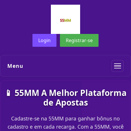
Login
Registrar-se
Menu
📱 55MM A Melhor Plataforma
de Apostas
Cadastre-se na 55MM para ganhar bônus no
cadastro e em cada recarga. Com a 55MM, você