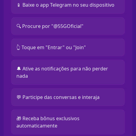
📱 Baixe o app Telegram no seu dispositivo
🔍 Procure por "@55GOficial"
👆 Toque em "Entrar" ou "Join"
🔔 Ative as notificações para não perder
nada
💬 Participe das conversas e interaja
🎁 Receba bônus exclusivos
automaticamente