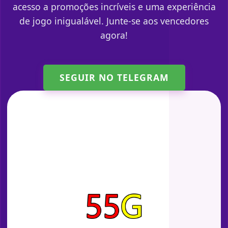
acesso a promoções incríveis e uma experiência
de jogo inigualável. Junte-se aos vencedores
agora!
SEGUIR NO TELEGRAM