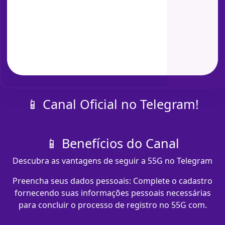
📱 Canal Oficial no Telegram!
📱 Benefícios do Canal
Descubra as vantagens de seguir a 55G no Telegram
Preencha seus dados pessoais: Complete o cadastro
fornecendo suas informações pessoais necessárias
para concluir o processo de registro no 55G com​.