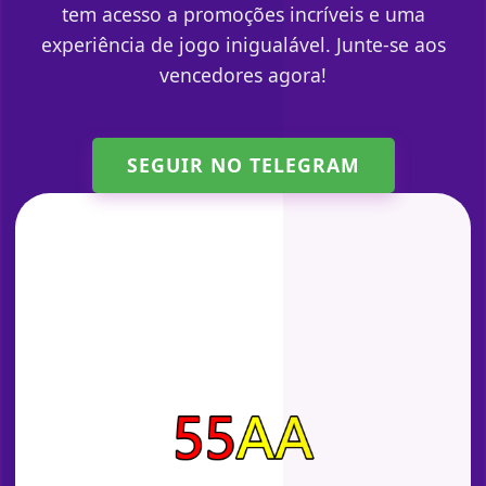
tem acesso a promoções incríveis e uma
experiência de jogo inigualável. Junte-se aos
vencedores agora!
SEGUIR NO TELEGRAM