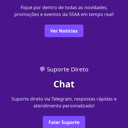
Fique por dentro de todas as novidades,
promoções e eventos da 55AA em tempo real!
Ver Notícias
💬 Suporte Direto
Chat
Suporte direto via Telegram, respostas rápidas e
atendimento personalizado!
Falar Suporte