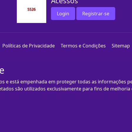
Acessos
Login
Registrar-se
Políticas de Privacidade
Termos e Condições
Sitemap
de
rios e está empenhada em proteger todas as informações p
tados são utilizados exclusivamente para fins de melhoria