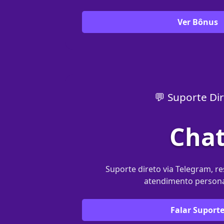
Ver Bônus
💬 Suporte Di
Cha
Suporte direto via Telegram, r
atendimento persona
Falar Suport