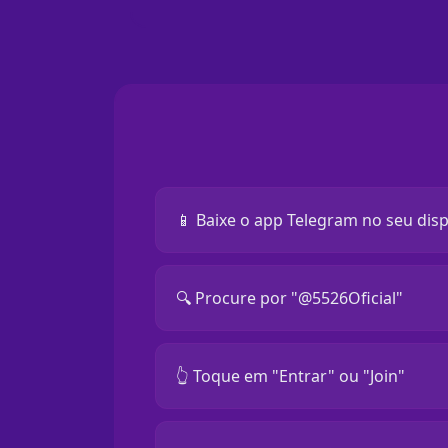
📱 Baixe o app Telegram no seu disp
🔍 Procure por "@5526Oficial"
👆 Toque em "Entrar" ou "Join"