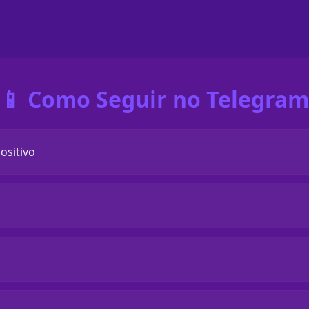
📱 Como Seguir no Telegram
ositivo