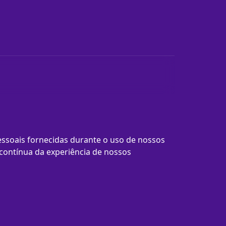
essoais fornecidas durante o uso de nossos
 contínua da experiência de nossos