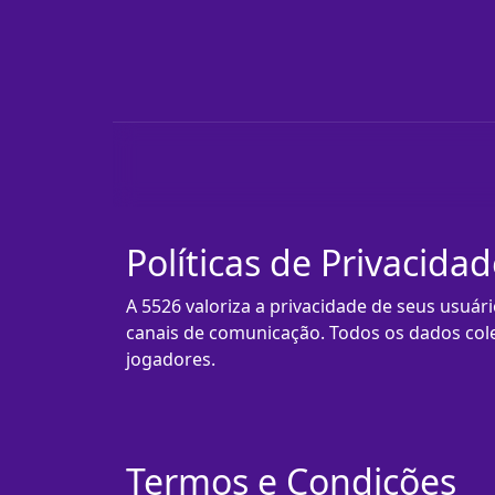
Políticas de Privacida
A 5526 valoriza a privacidade de seus usuá
canais de comunicação. Todos os dados cole
jogadores.
Termos e Condições