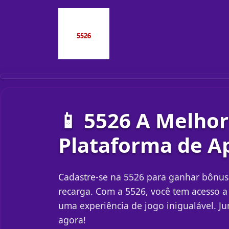
📱 5526 A Melhor
Plataforma de A
Cadastre-se na 5526 para ganhar bônus
recarga. Com a 5526, você tem acesso a
uma experiência de jogo inigualável. J
agora!