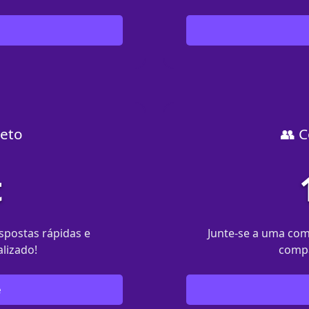
reto
👥 
t
espostas rápidas e
Junte-se a uma com
lizado!
compa
e