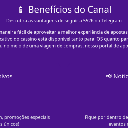
📱 Benefícios do Canal
Descubra as vantagens de seguir a 5526 no Telegram
maneira fácil de aproveitar a melhor experiência de apostas
icativo do cassino está disponível tanto para iOS quanto pa
ou no meio de uma viagem de compras, nosso portal de apos
sivos
📢 Notí
m, promoções especiais
Fique por dentro d
s únicos!
eventos 