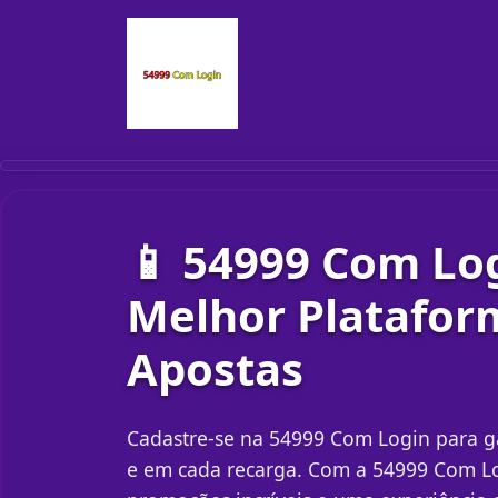
📱 54999 Com Lo
Melhor Platafor
Apostas
Cadastre-se na 54999 Com Login para g
e em cada recarga. Com a 54999 Com Lo