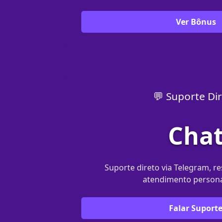
Ver Bônus
💬 Suporte Di
Cha
Suporte direto via Telegram, r
atendimento persona
Falar Suport