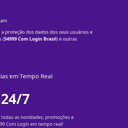
gram
a proteção dos dados dos seus usuários e
 (
54999 Com Login Brasil
) e outras
cias em Tempo Real
24/7
e todas as novidades, promoções e
99 Com Login em tempo real!