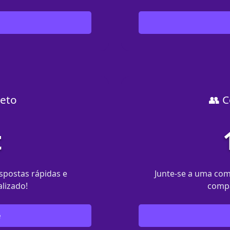
reto
👥 
t
espostas rápidas e
Junte-se a uma com
lizado!
compa
e