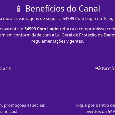
📱 Benefícios do Canal
cubra as vantagens de seguir a 54999 Com Login no Tele
nsparente, o
54999 Com Login
reforça o compromisso com 
ejam em conformidade com a Lei Geral de Proteção de Dados
regulamentações vigentes.
sivos
📢 Notí
m, promoções especiais
Fique por dentro d
s únicos!
eventos da 549