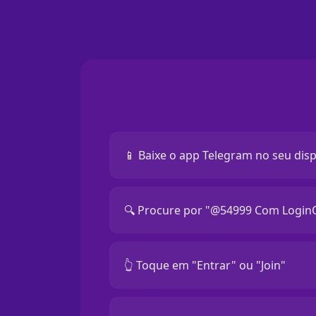
📱 Baixe o app Telegram no seu disp
🔍 Procure por "@54999 Com LoginO
👆 Toque em "Entrar" ou "Join"