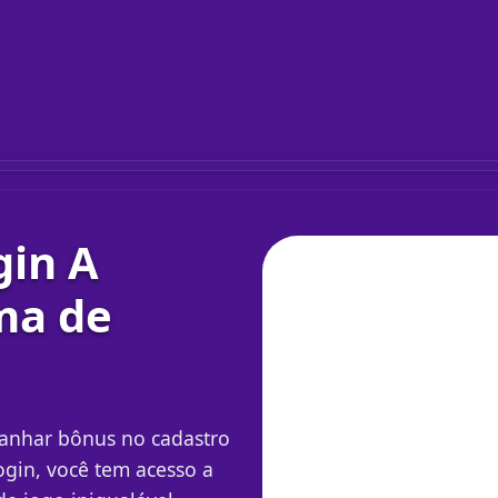
gin A
ma de
anhar bônus no cadastro
gin, você tem acesso a