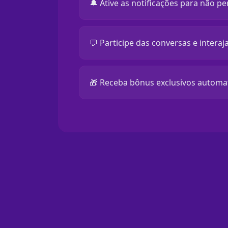
🔔 Ative as notificações para não p
💬 Participe das conversas e interaj
🎁 Receba bônus exclusivos autom