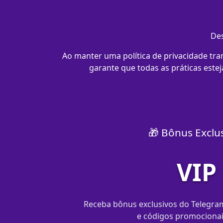
Des
Ao manter uma política de privacidade tra
garante que todas as práticas est
🎁 Bônus Exclu
VIP
Receba bônus exclusivos do Telegra
e códigos promocionai