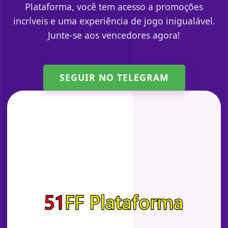
Plataforma, você tem acesso a promoções
incríveis e uma experiência de jogo inigualável.
Junte-se aos vencedores agora!
SEGUIR NO TELEGRAM