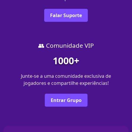
Falar Suporte
👥 Comunidade VIP
1000+
Junte-se a uma comunidade exclusiva de
jogadores e compartilhe experiências!
Entrar Grupo