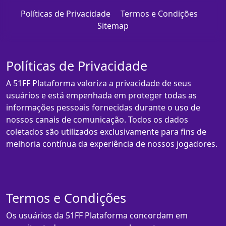
Políticas de Privacidade
Termos e Condições
Sitemap
Políticas de Privacidade
A 51FF Plataforma valoriza a privacidade de seus
usuários e está empenhada em proteger todas as
informações pessoais fornecidas durante o uso de
nossos canais de comunicação. Todos os dados
coletados são utilizados exclusivamente para fins de
melhoria contínua da experiência de nossos jogadores.
Termos e Condições
Os usuários da 51FF Plataforma concordam em