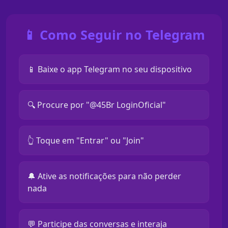
📱 Como Seguir no Telegram
📱 Baixe o app Telegram no seu dispositivo
🔍 Procure por "@45Br LoginOficial"
👆 Toque em "Entrar" ou "Join"
🔔 Ative as notificações para não perder
nada
💬 Participe das conversas e interaja