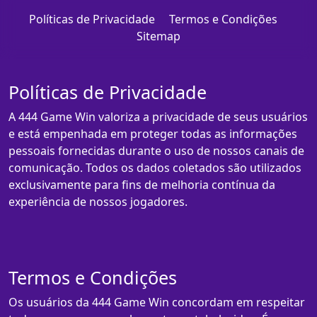
Políticas de Privacidade
Termos e Condições
Sitemap
Políticas de Privacidade
A 444 Game Win valoriza a privacidade de seus usuários
e está empenhada em proteger todas as informações
pessoais fornecidas durante o uso de nossos canais de
comunicação. Todos os dados coletados são utilizados
exclusivamente para fins de melhoria contínua da
experiência de nossos jogadores.
Termos e Condições
Os usuários da 444 Game Win concordam em respeitar