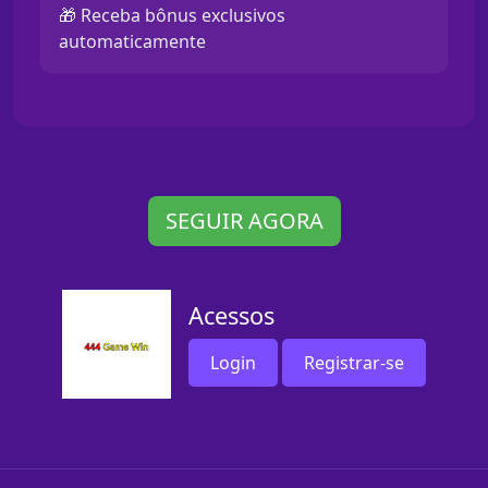
🎁 Receba bônus exclusivos
automaticamente
SEGUIR AGORA
Acessos
Login
Registrar-se