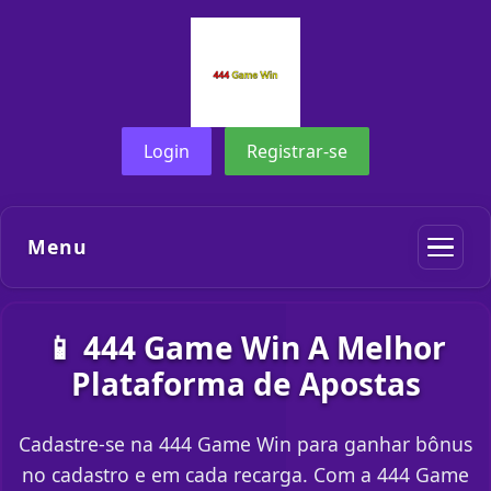
Login
Registrar-se
Menu
📱 444 Game Win A Melhor
Plataforma de Apostas
Cadastre-se na 444 Game Win para ganhar bônus
no cadastro e em cada recarga. Com a 444 Game