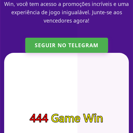
Win, você tem acesso a promoções incríveis e uma
experiência de jogo inigualável. Junte-se aos
vencedores agora!
SEGUIR NO TELEGRAM