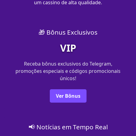
um cassino de alta qualidade.
🎁 Bônus Exclusivos
VIP
Receba bônus exclusivos do Telegram,
promoções especiais e códigos promocionais
únicos!
Ver Bônus
📢 Notícias em Tempo Real