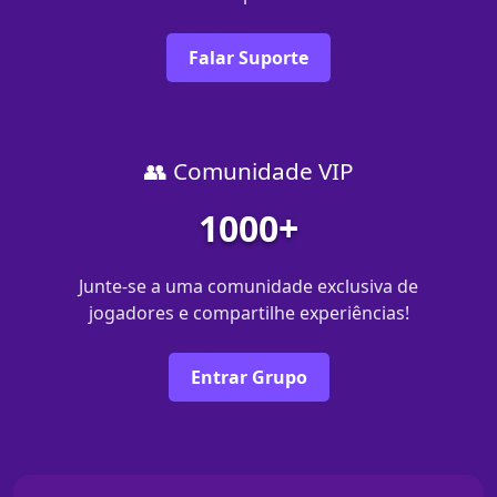
Falar Suporte
👥 Comunidade VIP
1000+
Junte-se a uma comunidade exclusiva de
jogadores e compartilhe experiências!
Entrar Grupo