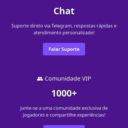
Chat
Suporte direto via Telegram, respostas rápidas e
atendimento personalizado!
Falar Suporte
👥 Comunidade VIP
1000+
Junte-se a uma comunidade exclusiva de
jogadores e compartilhe experiências!