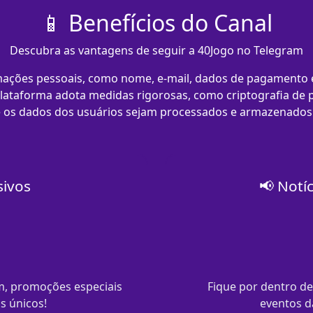
📱 Benefícios do Canal
Descubra as vantagens de seguir a 40Jogo no Telegram
ções pessoais, como nome, e-mail, dados de pagamento e h
 plataforma adota medidas rigorosas, como criptografia de
e os dados dos usuários sejam processados e armazenados
sivos
📢 Notí
m, promoções especiais
Fique por dentro d
s únicos!
eventos d