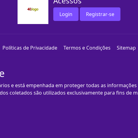
Acessos
Login
Registrar-se
Políticas de Privacidade
Termos e Condições
Sitemap
de
uários e está empenhada em proteger todas as informações
os coletados são utilizados exclusivamente para fins de m