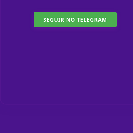
SEGUIR NO TELEGRAM