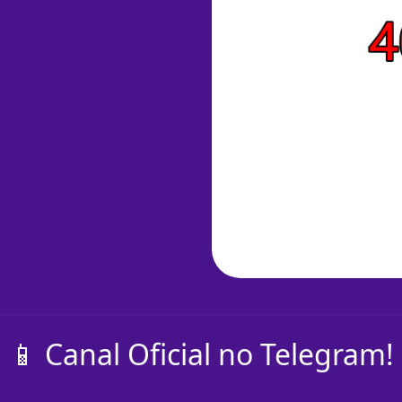
📱 Canal Oficial no Telegram!