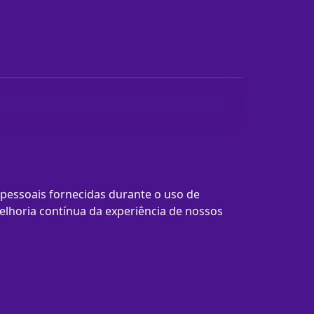
 pessoais fornecidas durante o uso de
elhoria contínua da experiência de nossos