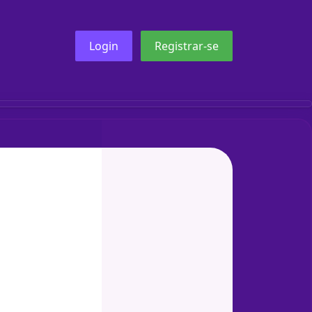
Login
Registrar-se