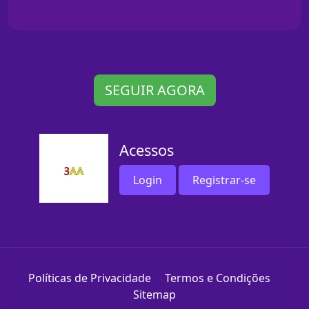
SEGUIR AGORA
Acessos
Login
Registrar-se
Políticas de Privacidade
Termos e Condições
Sitemap