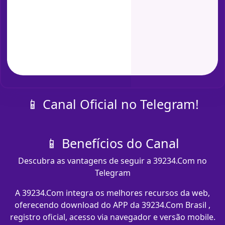
📱 Canal Oficial no Telegram!
📱 Benefícios do Canal
Descubra as vantagens de seguir a 39234.Com no
Telegram
A 39234.Com integra os melhores recursos da web,
oferecendo download do APP da 39234.Com Brasil ,
registro oficial, acesso via navegador e versão mobile.