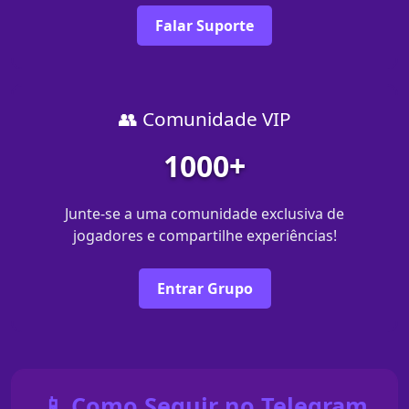
Falar Suporte
👥 Comunidade VIP
1000+
Junte-se a uma comunidade exclusiva de
jogadores e compartilhe experiências!
Entrar Grupo
📱 Como Seguir no Telegram