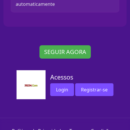
automaticamente
SEGUIR AGORA
Acessos
Login
Registrar-se