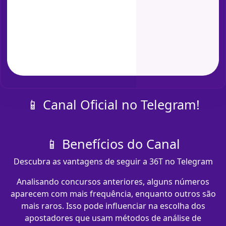
📱 Canal Oficial no Telegram!
📱 Benefícios do Canal
Descubra as vantagens de seguir a 36T no Telegram
Analisando concursos anteriores, alguns números
aparecem com mais frequência, enquanto outros são
mais raros. Isso pode influenciar na escolha dos
apostadores que usam métodos de análise de