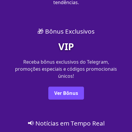
tendências.
🎁 Bônus Exclusivos
VIP
Receba bônus exclusivos do Telegram,
promoções especiais e códigos promocionais
únicos!
Ver Bônus
📢 Notícias em Tempo Real