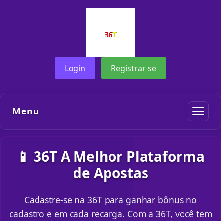
Login
Registrar-se
Menu
📱 36T A Melhor Plataforma
de Apostas
Cadastre-se na 36T para ganhar bônus no
cadastro e em cada recarga. Com a 36T, você tem