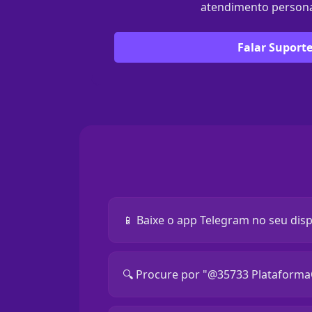
atendimento persona
Falar Suport
📱 Baixe o app Telegram no seu disp
🔍 Procure por "@35733 PlataformaO