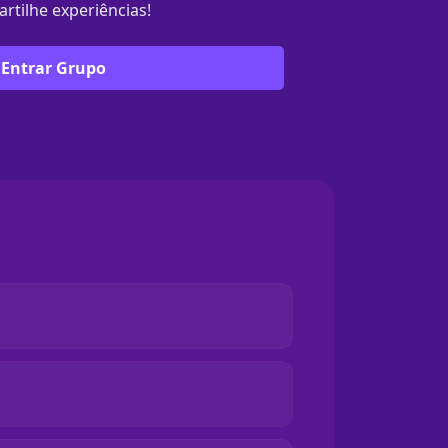
rtilhe experiências!
Entrar Grupo