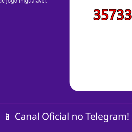
e jogo inigualável.
📱 Canal Oficial no Telegram!