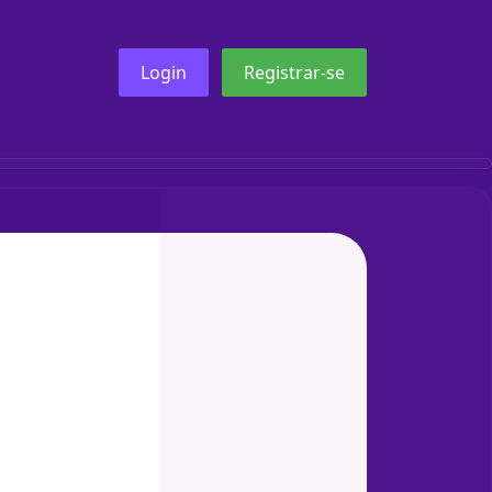
Login
Registrar-se