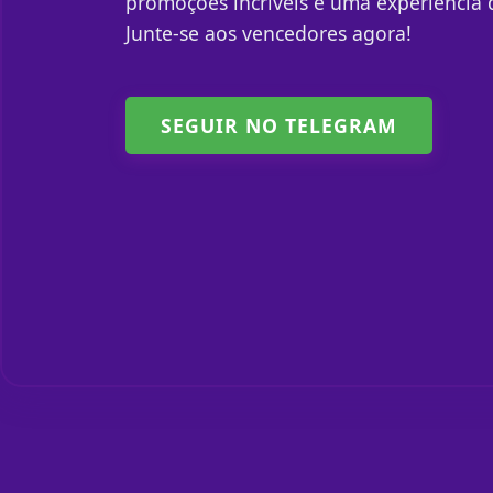
promoções incríveis e uma experiência d
Junte-se aos vencedores agora!
SEGUIR NO TELEGRAM