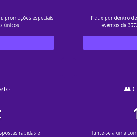
m, promoções especiais
Fique por dentro d
s únicos!
eventos da 357
reto
👥 
t
espostas rápidas e
Junte-se a uma com