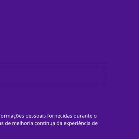
nformações pessoais fornecidas durante o
ns de melhoria contínua da experiência de