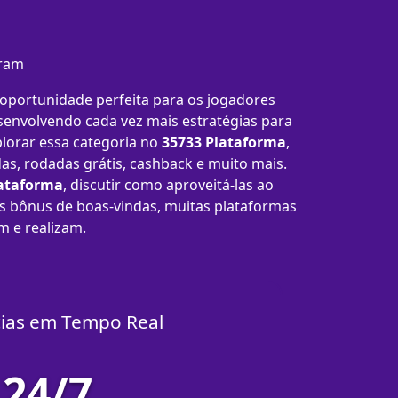
gram
oportunidade perfeita para os jogadores
senvolvendo cada vez mais estratégias para
plorar essa categoria no
35733 Plataforma
,
, rodadas grátis, cashback e muito mais.
lataforma
, discutir como aproveitá-las ao
 bônus de boas-vindas, muitas plataformas
 e realizam.
cias em Tempo Real
24/7