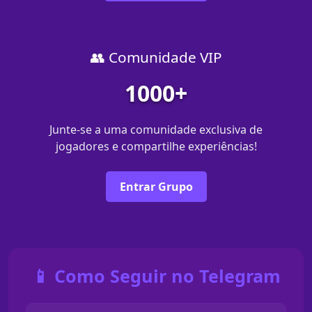
👥 Comunidade VIP
1000+
Junte-se a uma comunidade exclusiva de
jogadores e compartilhe experiências!
Entrar Grupo
📱 Como Seguir no Telegram