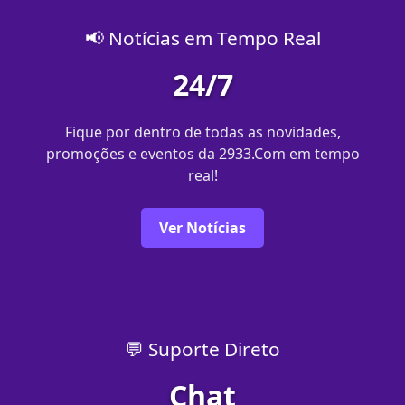
📢 Notícias em Tempo Real
24/7
Fique por dentro de todas as novidades,
promoções e eventos da 2933.Com em tempo
real!
Ver Notícias
💬 Suporte Direto
Chat