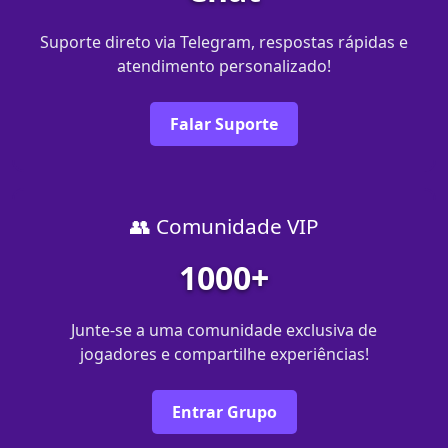
Suporte direto via Telegram, respostas rápidas e
atendimento personalizado!
Falar Suporte
👥 Comunidade VIP
1000+
Junte-se a uma comunidade exclusiva de
jogadores e compartilhe experiências!
Entrar Grupo