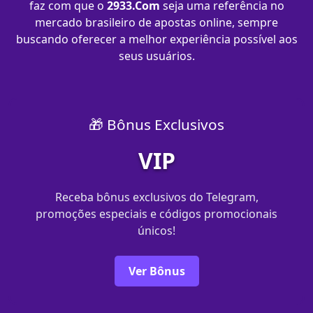
faz com que o
2933.Com
seja uma referência no
mercado brasileiro de apostas online, sempre
buscando oferecer a melhor experiência possível aos
seus usuários.
🎁 Bônus Exclusivos
VIP
Receba bônus exclusivos do Telegram,
promoções especiais e códigos promocionais
únicos!
Ver Bônus